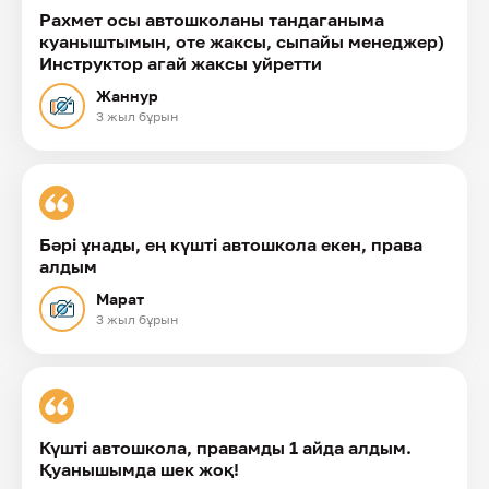
Рахмет осы автошколаны тандаганыма
куаныштымын, оте жаксы, сыпайы менеджер)
Инструктор агай жаксы уйретти
Жаннур
3 жыл бұрын
Бәрі ұнады, ең күшті автошкола екен, права
алдым
Марат
3 жыл бұрын
Күшті автошкола, правамды 1 айда алдым.
Қуанышымда шек жоқ!