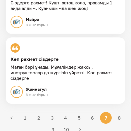
Сіздерге рахмет! Күшті автошкола, правамды 1
айда алдым. Қуанышымда шек жоқ!
Майра
3 жыл бұрын
Көп рахмет сіздерге
Маған бәрі ұнады. Мұғалімдер жақсы,
инструкторлар да жүргізіп үйретті. Көп рахмет
сіздерге
Жайнагул
3 жыл бұрын
1
2
3
4
5
6
7
8
9
10