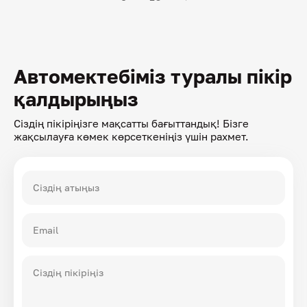
Автомектебіміз туралы пікір
қалдырыңыз
Сіздің пікіріңізге мақсатты бағыттандық! Бізге
жақсылауға көмек көрсеткеніңіз үшін рахмет.
Сіздің атыңыз
Email
Сіздің пікіріңіз