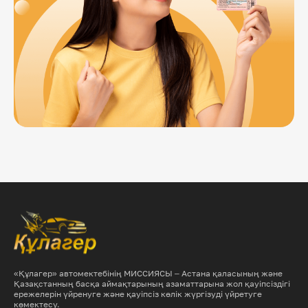
«Құлагер» автомектебінің МИССИЯСЫ – Астана қаласының және
Қазақстанның басқа аймақтарының азаматтарына жол қауіпсіздігі
ережелерін үйренуге және қауіпсіз көлік жүргізуді үйретуге
көмектесу.