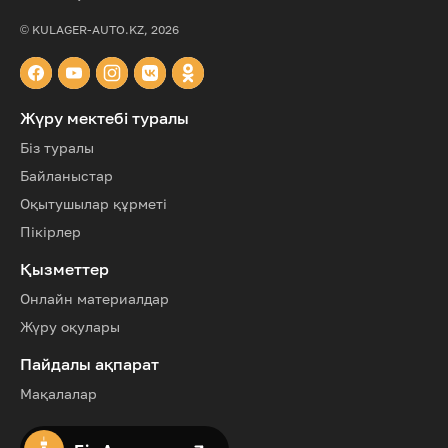
© KULAGER-AUTO.KZ, 2026
Жүру мектебі туралы
Біз туралы
Байланыстар
Оқытушылар құрметі
Пікірлер
Қызметтер
Онлайн материалдар
Жүру оқулары
Пайдалы ақпарат
Мақалалар