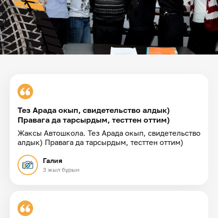
Тез Арада окып, свидетельство алдык)
Правага да тарсырдым, тесттен оттим)
Жаксы Автошкола. Тез Арада окып, свидетельство
алдык) Правага да тарсырдым, тесттен оттим)
Галия
3 жыл бұрын