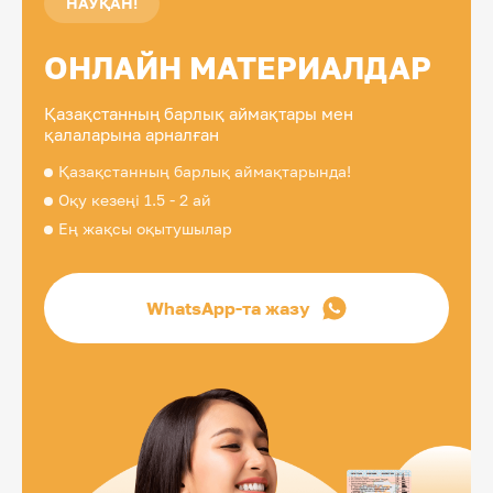
НАУҚАН!
ОНЛАЙН МАТЕРИАЛДАР
Қазақстанның барлық аймақтары мен
қалаларына арналған
Қазақстанның барлық аймақтарында!
Оқу кезеңі 1.5 - 2 ай
Ең жақсы оқытушылар
WhatsApp-та жазу