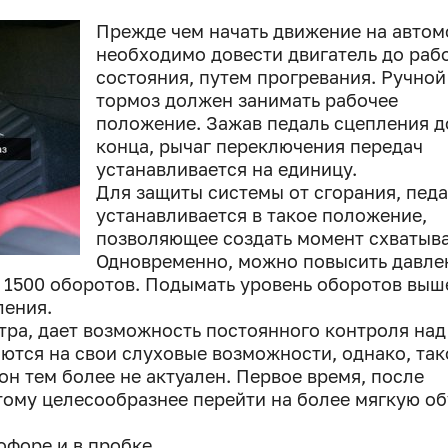
Прежде чем начать движение на автом
необходимо довести двигатель до раб
состояния, путем прогревания. Ручной
тормоз должен занимать рабочее
положение. Зажав педаль сцепления д
конца, рычаг переключения передач
устанавливается на единицу.
Для защиты системы от сгорания, пед
устанавливается в такое положение,
позволяющее создать момент схватыва
Одновременно, можно повысить давле
т 1500 оборотов. Подымать уровень оборотов выш
ления.
тра, дает возможность постоянного контроля над
ются на свои слуховые возможности, однако, так
 он тем более не актуален. Первое время, после
тому целесообразнее перейти на более мягкую об
офоре и в пробке