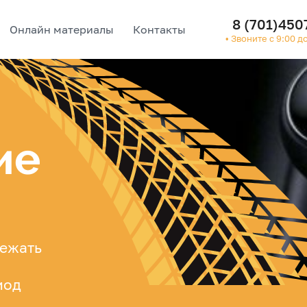
8 (701)450
Онлайн материалы
Контакты
• Звоните с 9:00 д
ие
бежать
иод