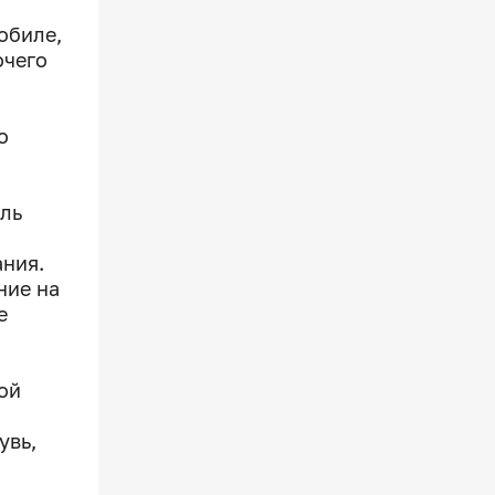
обиле,
очего
о
аль
ния.
ние на
е
ой
увь,