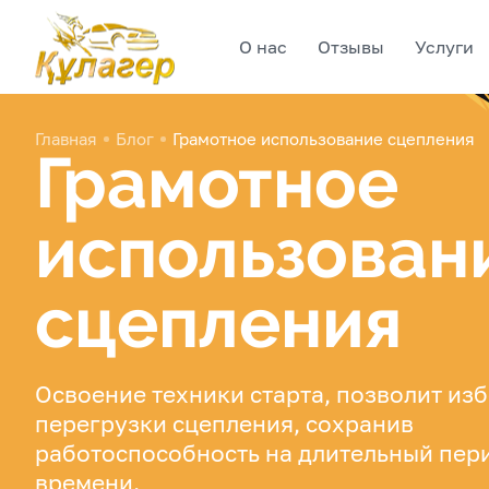
О нас
Отзывы
Услуги
Главная
Блог
Грамотное использование сцепления
Грамотное
использован
сцепления
Освоение техники старта, позволит из
перегрузки сцепления, сохранив
работоспособность на длительный пер
времени.