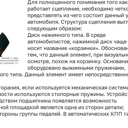
Для полноценного понимания того как
работает сцепление, необходимо четк
представлять из чего состоит данный 
автомобиля. Структура сцепления выг
следующим образом:
Диск нажимного типа. В среде
автомобилистов, нажимной диск чаще 
носит название «корзинки». Обоснова
тем, что данный элемент, при визуаль
осмотре, похож на корзинку. Основан
оборудовано выжимными пружинами,
го типа. Данный элемент имеет непосредственн
горания, если используется механическая систем
ости используются стопорные пружины. Устройс
редством подшипника появляется возможность
ой площадкой является одна из сторон детали;
стороны группы педалей. В автоматических КПП т