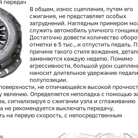
й передач
В общем, износ сцепления, путем его
сжигания, не представляет особых
затруднений. Наглядным примером мо
служить автомобиль уличного гонщика
Достаточно довести количество оборо
отметки в 5 тыс., и отпустить педаль. 
причине такого стиля вождения, детал
заменяются каждую неделю. Помимо
агрессивности, большой урон сцепле
наносит длительное удержание педали
полупозиции.
 поверхности, не отличающейся высокой прочнос
му явлению. Определяется неполадка с помощью з
а, сигнализируя о сжигании узла и сглаживанию
ка не рекомендуется выключать передачу,
ть на первую скорость, с непосредственным
су