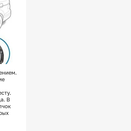
ением.
ие
сту.
а. В
лчок
орых