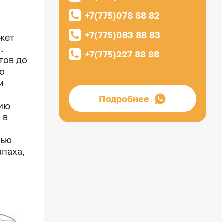
+7(775)078 88 82
+7(775)083 88 83
жет
.
+7(775)227 88 88
тов до
По
и
Подробнее
нию
 в
тью
апаха,