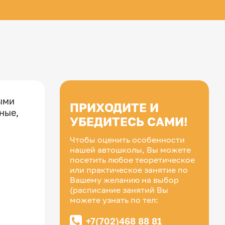
ыми
ПРИХОДИТЕ И
ные,
УБЕДИТЕСЬ САМИ!
Чтобы оценить особенности
нашей автошколы, Вы можете
посетить любое теоретическое
или практическое занятие по
Вашему желанию на выбор
(расписание занятий Вы
можете узнать по тел:
+7(702)468 88 81