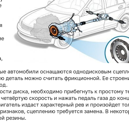
е
я
ие
,
овые автомобили оснащаются однодисковым сцепл
ю деталь можно считать фрикционной. Ее строен
од.
сти диска, необходимо прибегнуть к простому те
етвёртую скорость и нажать педаль газа до конц
вигатель издаст характерный рев и произойдет то
признаков, сцеплению требуется замена. В некот
ой резины.