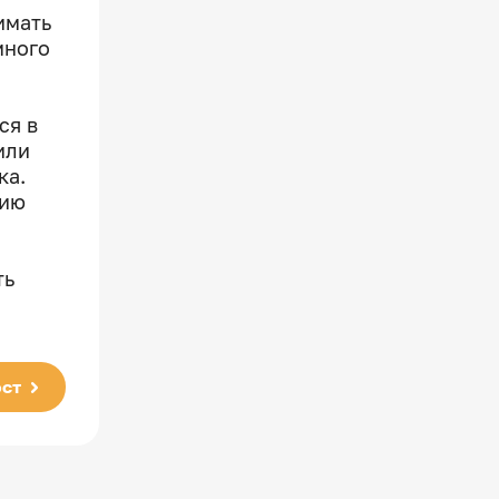
имать
много
ся в
или
ка.
нию
ть
ст