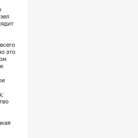
о
узел
лядит
всего
но это
ном
ие
ое
а;
тво
акая