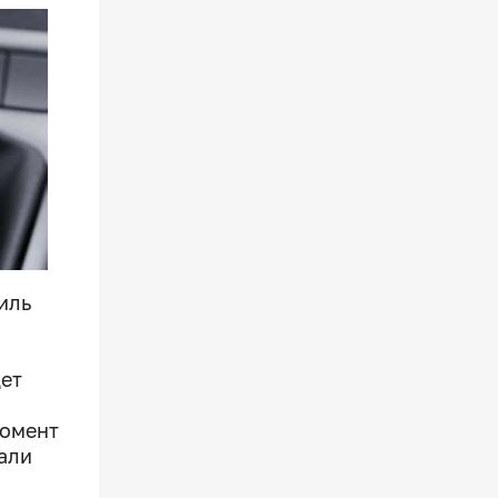
иль
дет
момент
али