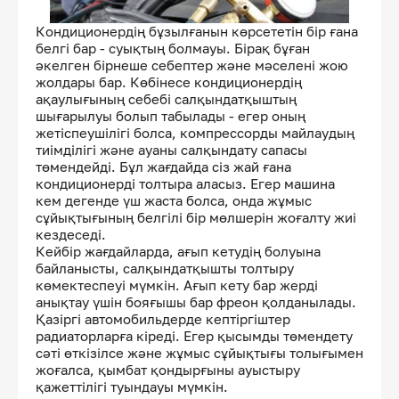
Кондиционердің бұзылғанын көрсететін бір ғана
белгі бар - суықтың болмауы. Бірақ бұған
әкелген бірнеше себептер және мәселені жою
жолдары бар. Көбінесе кондиционердің
ақаулығының себебі салқындатқыштың
шығарылуы болып табылады - егер оның
жетіспеушілігі болса, компрессорды майлаудың
тиімділігі және ауаны салқындату сапасы
төмендейді. Бұл жағдайда сіз жай ғана
кондиционерді толтыра аласыз. Егер машина
кем дегенде үш жаста болса, онда жұмыс
сұйықтығының белгілі бір мөлшерін жоғалту жиі
кездеседі.
Кейбір жағдайларда, ағып кетудің болуына
байланысты, салқындатқышты толтыру
көмектеспеуі мүмкін. Ағып кету бар жерді
анықтау үшін бояғышы бар фреон қолданылады.
Қазіргі автомобильдерде кептіргіштер
радиаторларға кіреді. Егер қысымды төмендету
сәті өткізілсе және жұмыс сұйықтығы толығымен
жоғалса, қымбат қондырғыны ауыстыру
қажеттілігі туындауы мүмкін.