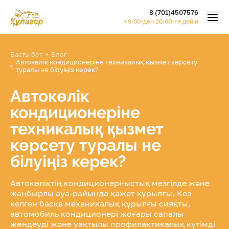
8 (701)4507576
Моб
• 9:00-ден 20:00-ге дейін
Басты бет
Блог
Автокөлік кондиционеріне техникалық қызмет көрсету
туралы не білуіңіз керек?
Автокөлік
кондиционеріне
техникалық қызмет
көрсету туралы не
білуіңіз керек?
Автокөліктің кондиционері-ыстық мезгілде және
жаңбырлы ауа-райында қажет құрылғы. Кез
келген басқа механикалық құрылғы сияқты,
автомобиль кондиционері жоғары сапалы
жөндеуді және уақтылы профилактикалық күтімді