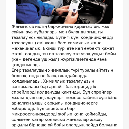
Жағымсыз иістің бар-жоғына қарамастан, жыл
сайын ауа құбырлары мен буландырғышты
тазалау ұсынылады. Бүгінгі күні кондиционерді
тазалаудың екі жолы бар: химиялық және
механикалық. Екінші түрі өте көп еңбекті қажет
етеді, сондықтан ол тазалау өте ұзақ уақыт бойы
(кем дегенде үш жыл) жүргізілмегенде ғана
қолданылады.
Егер тазалаудың химиялық түрі туралы айтатын
болсақ, онда ол басқа жағдайларда
қолданылады. Химиялық тазалау ұзын
саптамалары бар арнайы бактерицидтік
спрейлерді қолдануды қамтиды. Бұл спрейлер
жылытқыш саңылаулары немесе кабина сүзгісіне
арналған ұяшық арқылы кондиционерге
жіберіледі. Бұл спрейлер бар
микроорганизмдерді жойып қана қоймайды,
сонымен қатар қолайсыз жағдайлар жасау
арқылы бірнеше ай бойы олардың пайда болуына