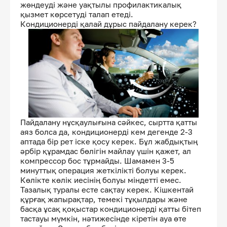
жөндеуді және уақтылы профилактикалық
қызмет көрсетуді талап етеді.
Кондиционерді қалай дұрыс пайдалану керек?
Пайдалану нұсқаулығына сәйкес, сыртта қатты
аяз болса да, кондиционерді кем дегенде 2-3
аптада бір рет іске қосу керек. Бұл жабдықтың
әрбір құрамдас бөлігін майлау үшін қажет, ал
компрессор бос тұрмайды. Шамамен 3-5
минуттық операция жеткілікті болуы керек.
Көлікте көлік иесінің болуы міндетті емес.
Тазалық туралы есте сақтау керек. Кішкентай
құрғақ жапырақтар, темекі тұқылдары және
басқа ұсақ қоқыстар кондиционерді қатты бітеп
тастауы мүмкін, нәтижесінде кіретін ауа өте