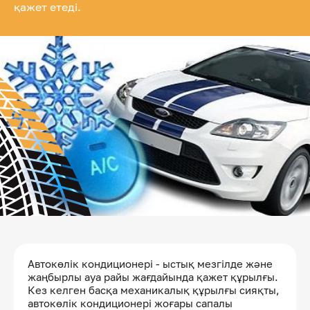
қажет етеді.
Автокөлік кондиционері - ыстық мезгілде және
жаңбырлы ауа райы жағдайында қажет құрылғы.
Кез келген басқа механикалық құрылғы сияқты,
автокөлік кондиционері жоғары сапалы