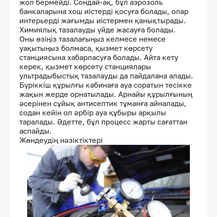
жол бермейді. Сондай-ақ, бұл аэрозоль
банкаларына хош иістерді қосуға болады, олар
интерьерді жағымды иістермен қанықтырады.
Химиялық тазалауды үйде жасауға болады.
Оны өзіңіз тазалағыңыз келмесе немесе
уақытыңыз болмаса, қызмет көрсету
станциясына хабарласуға болады. Айта кету
керек, қызмет көрсету станциялары
ультрадыбыстық тазалауды да пайдалана алады.
Бүріккіш құрылғы кабинаға ауа соратын тесікке
жақын жерде орнатылады. Арнайы құрылғының
әсерінен сұйық антисептик тұманға айналады,
содан кейін ол әрбір ауа құбыры арқылы
таралады. Әдетте, бұл процесс жарты сағаттан
аспайды.
Жөндеудің нәзіктіктері