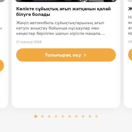
Көлікте сұйықтық ағып жатқанын қалай
Ж
білуге болады
Н
е
Жеңіл автомобиль сұйықтықтарының ағып
а
н
кетуін анықтау бойынша нұсқаулар мен
е
кеңестер берілген шағын кіріспе мақала....
29
17 мамыр 2018
Толығырақ оқу