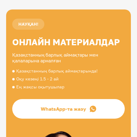
НАУҚАН!
ОНЛАЙН МАТЕРИАЛДАР
Қазақстанның барлық аймақтары мен
қалаларына арналған
Қазақстанның барлық аймақтарында!
Оқу кезеңі 1.5 - 2 ай
Ең жақсы оқытушылар
WhatsApp-та жазу