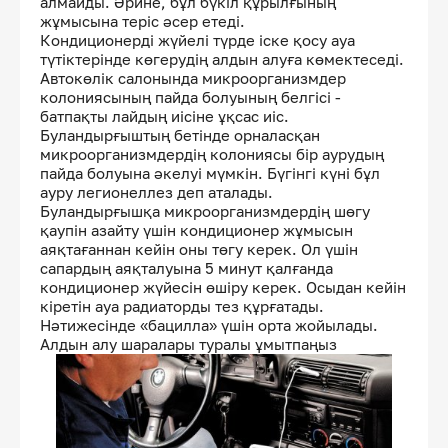
алмайды. Әрине, бұл бүкіл құрылғының
жұмысына теріс әсер етеді.
Кондиционерді жүйелі түрде іске қосу ауа
түтіктерінде көгерудің алдын алуға көмектеседі.
Автокөлік салонында микроорганизмдер
колониясының пайда болуының белгісі -
батпақты лайдың иісіне ұқсас иіс.
Буландырғыштың бетінде орналасқан
микроорганизмдердің колониясы бір аурудың
пайда болуына әкелуі мүмкін. Бүгінгі күні бұл
ауру легионеллез деп аталады.
Буландырғышқа микроорганизмдердің шөгу
қаупін азайту үшін кондиционер жұмысын
аяқтағаннан кейін оны төгу керек. Ол үшін
сапардың аяқталуына 5 минут қалғанда
кондиционер жүйесін өшіру керек. Осыдан кейін
кіретін ауа радиаторды тез құрғатады.
Нәтижесінде «бацилла» үшін орта жойылады.
Алдын алу шаралары туралы ұмытпаңыз