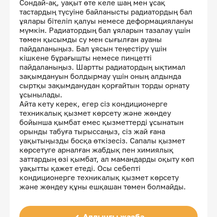
Сондай-ақ, уақыт өте келе шаң мен ұсақ
тастардың түсуіне байланысты радиатордың бал
ұялары бітеліп қалуы немесе деформациялануы
мүмкін. Радиатордың бал ұяларын тазалау үшін
төмен қысымды су мен сығылған ауаны
пайдаланыңыз. Бал ұясын теңестіру үшін
кішкене бұрағышты немесе пинцетті
пайдаланыңыз. Шартты радиатордың ықтимал
зақымдануын болдырмау үшін оның алдында
сыртқы зақымданудан қорғайтын торды орнату
ұсынылады.
Айта кету керек, егер сіз кондиционерге
техникалық қызмет көрсету және жөндеу
бойынша қымбат емес қызметтерді ұсынатын
орынды табуға тырыссаңыз, сіз жай ғана
уақытыңызды босқа өткізесіз. Сапалы қызмет
көрсетуге арналған жабдық пен химиялық
заттардың өзі қымбат, ал мамандарды оқыту көп
уақытты қажет етеді. Осы себепті
кондиционерге техникалық қызмет көрсету
және жөндеу құны ешқашан төмен болмайды.
Алдыңғы жазба