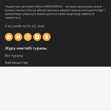
«Құлагер» автомектебінің МИССИЯСЫ – Астана қаласының және
Қазақстанның басқа аймақтарының азаматтарына жол қауіпсіздігі
ережелерін үйренуге және қауіпсіз көлік жүргізуді үйретуге
көмектесу.
© KULAGER-AUTO.KZ, 2026
Жүру мектебі туралы
Біз туралы
Байланыстар
Оқытушылар құрметі
Пікірлер
Қызметтер
Онлайн материалдар
Жүру оқулары
Пайдалы ақпарат