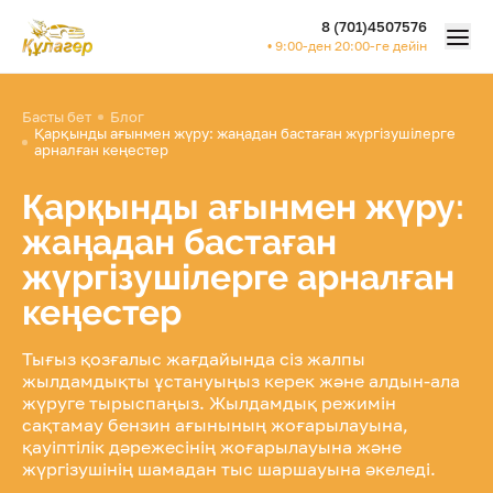
8 (701)4507576
Моб
• 9:00-ден 20:00-ге дейін
Басты бет
Блог
Қарқынды ағынмен жүру: жаңадан бастаған жүргізушілерге
арналған кеңестер
Қарқынды ағынмен жүру:
жаңадан бастаған
жүргізушілерге арналған
кеңестер
Тығыз қозғалыс жағдайында сіз жалпы
жылдамдықты ұстануыңыз керек және алдын-ала
жүруге тырыспаңыз. Жылдамдық режимін
сақтамау бензин ағынының жоғарылауына,
қауіптілік дәрежесінің жоғарылауына және
жүргізушінің шамадан тыс шаршауына әкеледі.