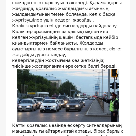
шамадан тыс шаршауына әкеледі. Қарама-қарсы
жағдайда, қозғалыс жылдамдығы ағынның
жылдамдығынан төмен болғанда, көлік басқа
жүргізушілер үшін кедергі жасайды.
Көлік жүргізу кезінде сигналдарды пайдалану
Көліктер арасындағы аз қашықтықпен кез
келген жүргізушінің шешімі бастапқыда кейбір
қиындықтармен байланысты. Жолдарды
ауыстырғыңыз немесе бұрылғыңыз келсе, сізге:
жағдайды дұрыс талдау;
кедергілердің жоқтығына көз жеткізіңіз;
тиісінше жоспарланған әрекетке белгі береді.
Қатты қозғалыс кезінде ескерту сигналдарының
маңыздылығы айтарлықтай артады, бірақ барлық