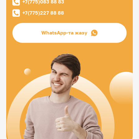
+7(775)083 88 83
+7(775)227 88 88
WhatsApp-та жазу