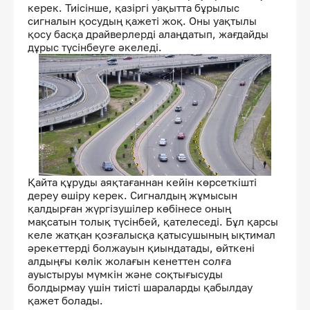
керек. Тиісінше, қазіргі уақытта бұрылыс
сигналын қосудың қажеті жоқ. Оны уақтылы
қосу басқа драйверлерді алаңдатып, жағдайды
дұрыс түсінбеуге әкеледі.
Қайта құруды аяқтағаннан кейін көрсеткішті
дереу өшіру керек. Сигналдың жұмысын
қалдырған жүргізушілер көбінесе оның
мақсатын толық түсінбей, қателеседі. Бұл қарсы
келе жатқан қозғалысқа қатысушының ықтимал
әрекеттерді болжауын қиындатады, өйткені
алдыңғы көлік жолағын кенеттен солға
ауыстыруы мүмкін және соқтығысуды
болдырмау үшін тиісті шараларды қабылдау
қажет болады.