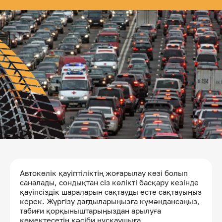
Автокөлік қауіптіліктің жоғарылау көзі болып
саналады, сондықтан сіз көлікті басқару кезінде
қауіпсіздік шараларын сақтауды есте сақтауыңыз
керек. Жүргізу дағдыларыңызға күмәндансаңыз,
табиғи қорқыныштарыңыздан арылуға
көмектесетін кәсіби нұсқаушыға