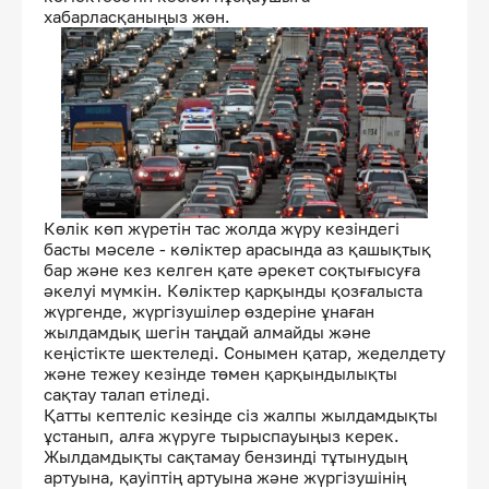
хабарласқаныңыз жөн.
Көлік көп жүретін тас жолда жүру кезіндегі
басты мәселе - көліктер арасында аз қашықтық
бар және кез келген қате әрекет соқтығысуға
әкелуі мүмкін. Көліктер қарқынды қозғалыста
жүргенде, жүргізушілер өздеріне ұнаған
жылдамдық шегін таңдай алмайды және
кеңістікте шектеледі. Сонымен қатар, жеделдету
және тежеу ​​кезінде төмен қарқындылықты
сақтау талап етіледі.
Қатты кептеліс кезінде сіз жалпы жылдамдықты
ұстанып, алға жүруге тырыспауыңыз керек.
Жылдамдықты сақтамау бензинді тұтынудың
артуына, қауіптің артуына және жүргізушінің