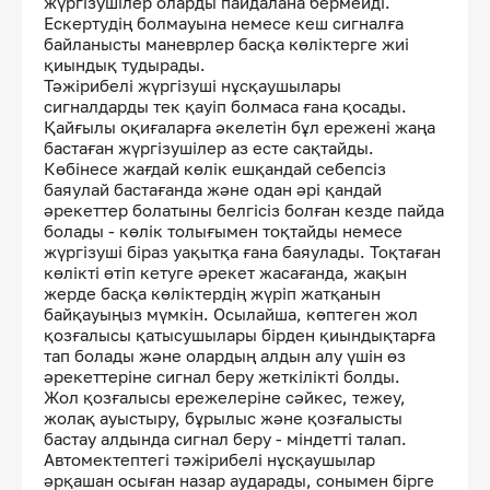
жүргізушілер оларды пайдалана бермейді.
Ескертудің болмауына немесе кеш сигналға
байланысты маневрлер басқа көліктерге жиі
қиындық тудырады.
Тәжірибелі жүргізуші нұсқаушылары
сигналдарды тек қауіп болмаса ғана қосады.
Қайғылы оқиғаларға әкелетін бұл ережені жаңа
бастаған жүргізушілер аз есте сақтайды.
Көбінесе жағдай көлік ешқандай себепсіз
баяулай бастағанда және одан әрі қандай
әрекеттер болатыны белгісіз болған кезде пайда
болады - көлік толығымен тоқтайды немесе
жүргізуші біраз уақытқа ғана баяулады. Тоқтаған
көлікті өтіп кетуге әрекет жасағанда, жақын
жерде басқа көліктердің жүріп жатқанын
байқауыңыз мүмкін. Осылайша, көптеген жол
қозғалысы қатысушылары бірден қиындықтарға
тап болады және олардың алдын алу үшін өз
әрекеттеріне сигнал беру жеткілікті болды.
Жол қозғалысы ережелеріне сәйкес, тежеу,
жолақ ауыстыру, бұрылыс және қозғалысты
бастау алдында сигнал беру - міндетті талап.
Автомектептегі тәжірибелі нұсқаушылар
әрқашан осыған назар аударады, сонымен бірге