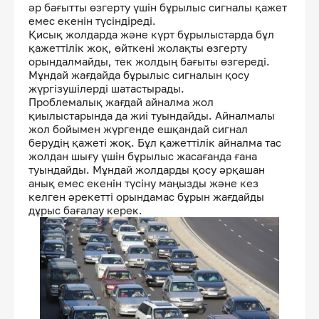
әр бағытты өзгерту үшін бұрылыс сигналы қажет
емес екенін түсіндіреді.
Қисық жолдарда және күрт бұрылыстарда бұл
қажеттілік жоқ, өйткені жолақты өзгерту
орындалмайды, тек жолдың бағыты өзгереді.
Мұндай жағдайда бұрылыс сигналын қосу
жүргізушілерді шатастырады.
Проблемалық жағдай айналма жол
қиылыстарында да жиі туындайды. Айналмалы
жол бойымен жүргенде ешқандай сигнал
берудің қажеті жоқ. Бұл қажеттілік айналма тас
жолдан шығу үшін бұрылыс жасағанда ғана
туындайды. Мұндай жолдарды қосу әрқашан
анық емес екенін түсіну маңызды және кез
келген әрекетті орындамас бұрын жағдайды
дұрыс бағалау керек.