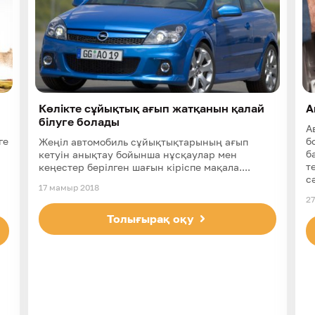
Көлікте сұйықтық ағып жатқанын қалай
А
білуге болады
А
ге
б
Жеңіл автомобиль сұйықтықтарының ағып
б
кетуін анықтау бойынша нұсқаулар мен
т
кеңестер берілген шағын кіріспе мақала....
с
17 мамыр 2018
27
Толығырақ оқу