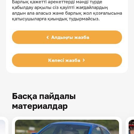
Барлық қажетті әрекеттерді мәнді түрде
қабылдау арқылы сіз қауіпті жағдайлардың
алдын ала аласыз және барлық жол қозғалысына
қатысушыларға қиындық тудырмайсыз.
Алдыңғы жазба
Келесі жазба
Басқа пайдалы
материалдар