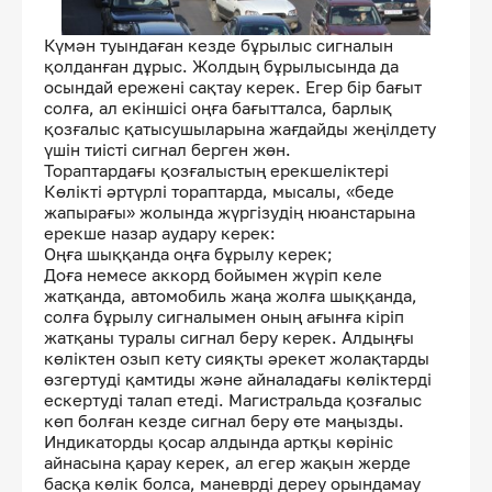
Күмән туындаған кезде бұрылыс сигналын
қолданған дұрыс. Жолдың бұрылысында да
осындай ережені сақтау керек. Егер бір бағыт
солға, ал екіншісі оңға бағытталса, барлық
қозғалыс қатысушыларына жағдайды жеңілдету
үшін тиісті сигнал берген жөн.
Тораптардағы қозғалыстың ерекшеліктері
Көлікті әртүрлі тораптарда, мысалы, «беде
жапырағы» жолында жүргізудің нюанстарына
ерекше назар аудару керек:
Оңға шыққанда оңға бұрылу керек;
Доға немесе аккорд бойымен жүріп келе
жатқанда, автомобиль жаңа жолға шыққанда,
солға бұрылу сигналымен оның ағынға кіріп
жатқаны туралы сигнал беру керек. Алдыңғы
көліктен озып кету сияқты әрекет жолақтарды
өзгертуді қамтиды және айналадағы көліктерді
ескертуді талап етеді. Магистральда қозғалыс
көп болған кезде сигнал беру өте маңызды.
Индикаторды қосар алдында артқы көрініс
айнасына қарау керек, ал егер жақын жерде
басқа көлік болса, маневрді дереу орындамау